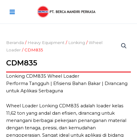
Lewati
Main
ke
Menu
konten
Beranda
/
Heavy Equipment
/
Lonking
/
Wheel
Loader
/ CDM835
CDM835
Lonking CDM835 Wheel Loader
Performa Tangguh | Efisiensi Bahan Bakar | Dirancang
untuk Aplikasi Serbaguna
Wheel Loader Lonking CDM835 adalah loader kelas
11,62 ton yang andal dan efisien, dirancang untuk
menangani berbagai pekerjaan penanganan material
dengan tenaga, presisi, dan kemudahan
pengoperasian. Sangat ideal untuk aplikasi di bidang