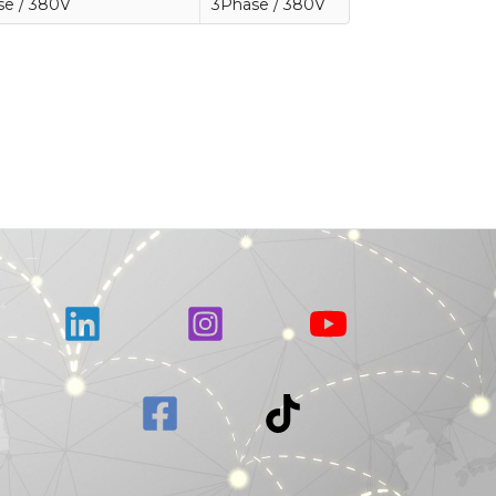
se / 380V
3Phase / 380V