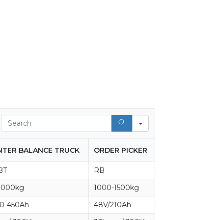
Search
TER BALANCE TRUCK
ORDER PICKER
BT
RB
3000kg
1000-1500kg
30-450Ah
48V/210Ah