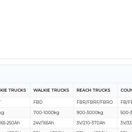
KIE TRUCKS
WALKIE TRUCKS
REACH TRUCKS
COUN
W
FBD
FBR/FBRF/FBRO
FB/F
kg
700-1000kg
900-3000kg
500-
165-250Ah
24V/165Ah
3V/210-370Ah
3V/3