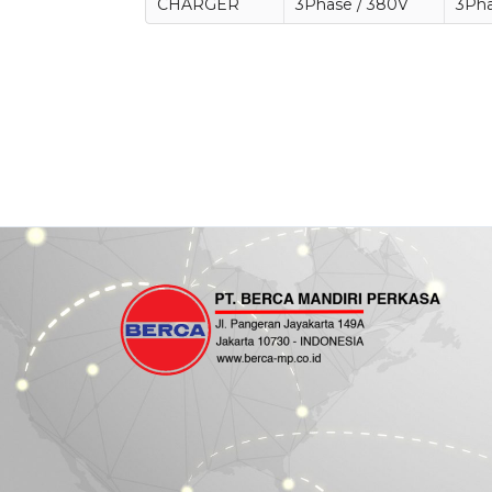
CHARGER
3Phase / 380V
3Pha