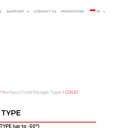
L
SUPPORT
CONTACT US
PROMOTION
ID
/
Nichiyu
/
Cold Storage Type
/ COLD
 TYPE
o
YPE (up to -50
)