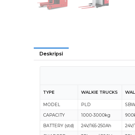
Deskripsi
TYPE
WALKIE TRUCKS
WAL
MODEL
PLD
SB
CAPACITY
1000-3000kg
900
BATTERY (std)
24V/165-250Ah
24V/