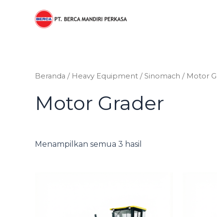
Diurutkan
Lewati
menurut
ke
harga:
rendah
konten
ke
tinggi
Beranda
/
Heavy Equipment
/
Sinomach
/ Motor G
Motor Grader
Menampilkan semua 3 hasil