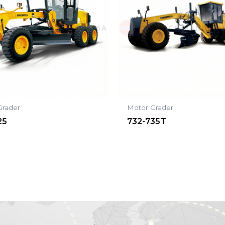
Grader
Motor Grader
25
732-735T