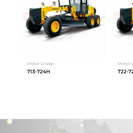
Motor Grader
Motor 
713-724H
722-7