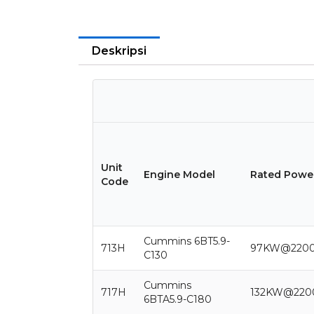
Deskripsi
Unit
Engine Model
Rated Powe
Code
Cummins 6BT5.9-
713H
97KW@220
C130
Cummins
717H
132KW@220
6BTA5.9-C180