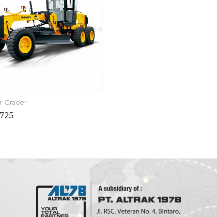
r Grader
-725