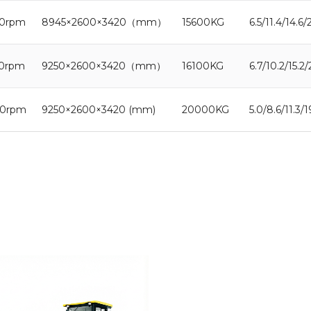
0rpm
8945×2600×3420（mm）
15600KG
6.5/11.4/14.6
0rpm
9250×2600×3420（mm）
16100KG
6.7/10.2/15.2/
0rpm
9250×2600×3420 (mm)
20000KG
5.0/8.6/11.3/