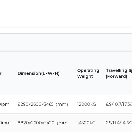
Operating
Travelling 
r
Dimension(L×W×H)
Weight
(Forward)
0rpm
8290×2600×3465（mm）
12000KG
6.9/10.7/17.3
0rpm
8820×2600×3420（mm)
14500KG
6.5/11.4/14.6