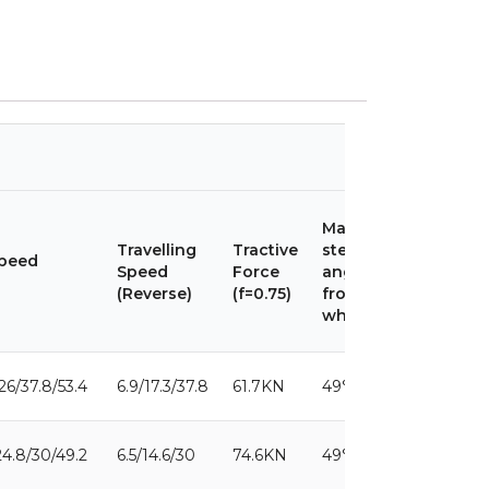
Max.
Max.
lean
Travelling
Tractive
steering
Speed
angle
Speed
Force
angle of
of
(Reverse)
(f=0.75)
front
front
wheels
wheels
/26/37.8/53.4
6.9/17.3/37.8
61.7KN
49°
17°
/24.8/30/49.2
6.5/14.6/30
74.6KN
49°
17°