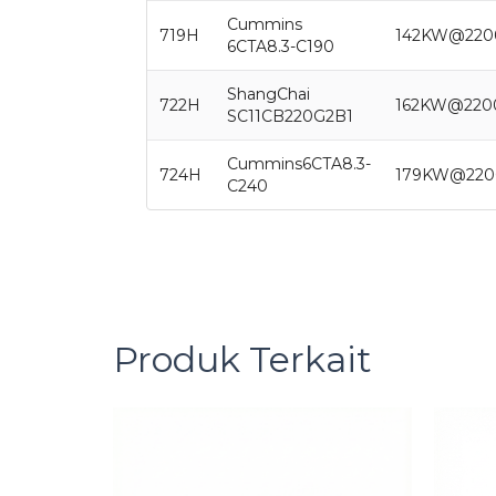
Cummins
719H
142KW@220
6CTA8.3-C190
ShangChai
722H
162KW@220
SC11CB220G2B1
Cummins6CTA8.3-
724H
179KW@220
C240
Produk Terkait