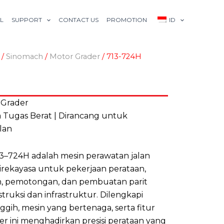
L
SUPPORT
CONTACT US
PROMOTION
ID
/
Sinomach
/
Motor Grader
/ 713-724H
 Grader
a Tugas Berat | Dirancang untuk
lan
3–724H adalah mesin perawatan jalan
irekayasa untuk pekerjaan perataan,
 pemotongan, dan pembuatan parit
struksi dan infrastruktur. Dilengkapi
ggih, mesin yang bertenaga, serta fitur
er ini menghadirkan presisi perataan yang