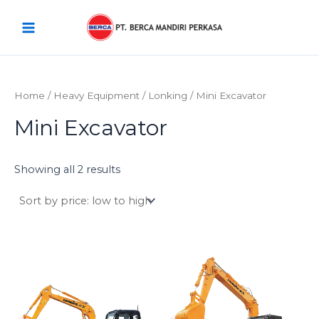
Sorted
Skip
Main
by
price:
to
low
Menu
content
to
high
Home
/
Heavy Equipment
/
Lonking
/ Mini Excavator
Mini Excavator
Showing all 2 results